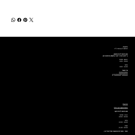
כתובת
השלום 67, גבעת כ״ח
שעות פעילות המשק:
(ייתכנו שינויים בין העסקים השונים)
ראשון - חמישי
18:00 - 8:00
שישי
15:00 - 8:00
צרו קשר
0548231006
superdamti@gmail.com
דף הבית
הזמנת מקום ביקב שלנו
שעות פעילות היקב:
רביעי - חמישי
00:00 - 19:00
שישי
16:00 - 10:00
שבת
00:00 - 21:30
כשר - כשרות המועצה חבל מודיעין