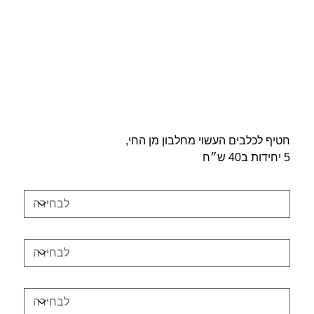
חטיפי כנען 5ב-40
מחיר
חטיף לכלבים העשוי מחלבון מן החי,
5 יחידות ב40 ש״ח
בחירה 1
בחירה 2
בחירה 3