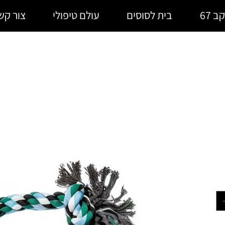
קב 67
בית לסוסים
עולם טיפולי
צור קש
צעצוע חבל 3 קשרים
בל 3
חיר
ות