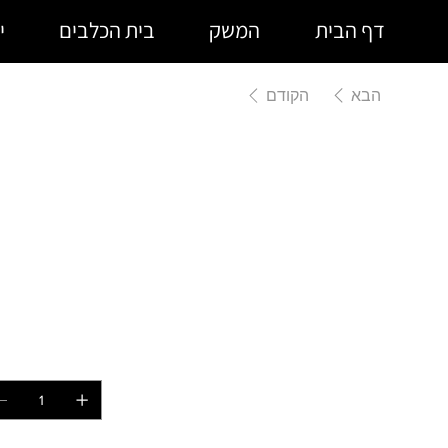
דף הבית
המשק
בית הכלבים
י
הבא
הקודם
צעצוע ח
קשרים
מ
כמ