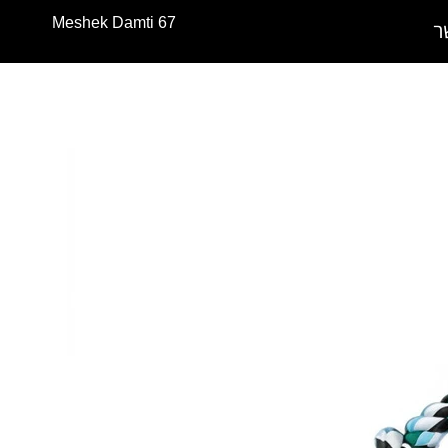
Meshek Damti 67
ר