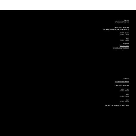
כתובת
השלום 67, גבעת כ״ח
שעות פעילות המשק:
(ייתכנו שינויים בין העסקים השונים)
ראשון - חמישי
18:00 - 8:00
שישי
15:00 - 8:00
צרו קשר
0548231006
superdamti@gmail.com
דף הבית
הזמנת מקום ביקב שלנו
שעות פעילות היקב:
רביעי - חמישי
00:00 - 19:00
שישי
16:00 - 10:00
שבת
00:00 - 21:30
כשר - כשרות המועצה חבל מודיעין