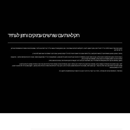
חקלאות עם שורשים עמוקים וחזון לעתיד
משק דמתי נוסד בשנת 1950 על ידי יחיאל דמתי, מתוך תשוקה לטבע, לחקלאות ולעולם הצומח והחי. כיום, המשק מנוהל בגאווה על ידי עוזי דמתי ובנו גלעד, שממשיכים את המסורת המשפחתית עם חזון
חדשני ומרענן.
במשך השנים, המשק התפתח והוביל בתחומי החקלאות, כולל פיתוח שיטה הידרופונית ייחודית לגידול ירקות איכותיים, הנמכרים ברשתות הבריאות המובילות בארץ.
בשנת 2020 השקנו את פנסיון הכלבים שלנו, שנבנה מתוך אהבה אינסופית לכלבים ורצון להעניק להם בית חם ואוהב. הפנסיון מנוהל על ידי צוות מקצועי ומסור, ומציע לכלבלבים חוויה מלאה – מהשגחה
וטיפול אישי ועד טיפוח במספרת הכלבים שלנו, שפתוחה גם לקהל הרחב.
בנוסף, במתחם האילוף שלנו מתקיימות סדנאות והדרכות, המסייעות לבעלים לייצר תקשורת חזקה וחיובית יותר עם חברם הטוב ביותר.
לפני כשנה פתחנו את המשתלה הקסומה שלנו, שמזמינה את המבקרים לחוויית רוגע ושלווה ירוקה. המשתלה מציעה צמחים ייחודיים לבית ולגן לצד אווירה מיוחדת שמחברת אתכם לטבע.
וממש לאחרונה התחדשנו בעוד חוויה מרגשת – יקב משק דמתי, שמציע אירוח אינטימי ומפנק לקהל הרחב. היקב נועד להשלים את החוויה הכוללת שלנו במשק – מקום שמביא יחד את האהבה לטבע,
ליצירה ולמפגש אנושי.
וכמו תמיד, ההפתעות אצלנו לא נגמרות... גלעד כבר עובד על הדבר הבא, אז הישארו קרובים ותמשיכו לעקוב. 😊