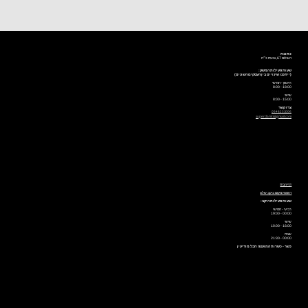
כתובת
השלום 67, גבעת כ״ח
שעות פעילות המשק:
(ייתכנו שינויים בין העסקים השונים)
ראשון - חמישי
18:00 - 8:00
שישי
15:00 - 8:00
צרו קשר
0548231006
superdamti@gmail.com
דף הבית
הזמנת מקום ביקב שלנו
שעות פעילות היקב:
רביעי - חמישי
00:00 - 19:00
שישי
16:00 - 10:00
שבת
00:00 - 21:30
כשר - כשרות המועצה חבל מודיעין