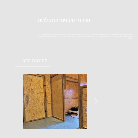
חדר פרטי במתחם הכלבים
החדרים הפרטיים שלנו מספקים לכלבכם מקום שקט ונעים להתארח בו, עם כל מה שדרוש לנוחות ורוגע. בחדרים אלה אין גינה פרטית, אך הם מאובזרים
במתקנים נוחים ומשודרגים כדי להבטיח שהכלב מרגיש בבית. צוות הפנסיון דואג להוציא את הכלבים לטיולים סדירים כדי להבטיח את הרעננות והפעילות היומית
שלהם.
להזמנת חדר